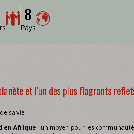
8
rs
Pays
e planète et l’un des plus flagrants refl
de sa vie.
d en Afrique
: un moyen pour les communautés 