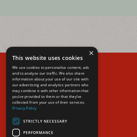
×
This website uses cookies
We use cookies to personalise content, ads
and to analyse our traffic. We also share
information about your use of our site with
our advertising and analytics partners who
may combine it with other information that
FONDATION SLOW FOOD
you’ve provided to them or that they’ve
collected from your use of their services.
Privacy Policy
STRICTLY NECESSARY
PERFORMANCE