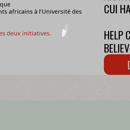
ique
CUI H
s africains à l’Université des
HELP 
s deux initiatives.
BELIEV